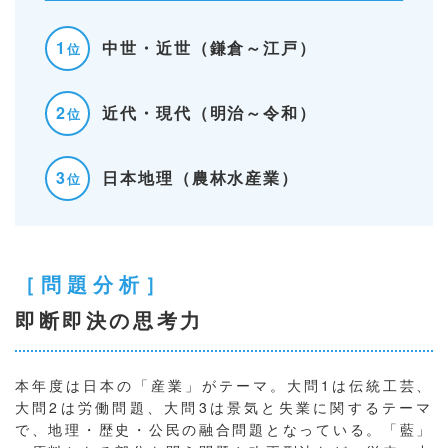
1
中世・近世
（鎌倉～江戸）
位
2
近代・現代
（明治～令和）
位
3
日本地理
（農林水産業）
位
［問題分析］
即断即決の思考力
本年度は日本の「産業」がテーマ。大問1は伝統工芸、
大問2は労働問題、大問3は景気と失業に関するテーマ
で、地理・歴史・公民の融合問題となっている。「藍」