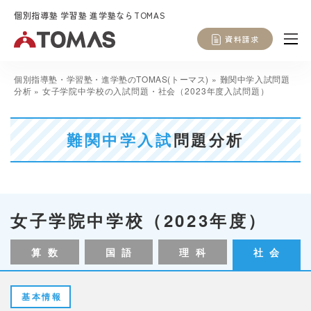
個別指導塾 学習塾 進学塾ならTOMAS
資料請求
個別指導塾・学習塾・進学塾のTOMAS(トーマス)
»
難関中学入試問題
分析
»
女子学院中学校の入試問題・社会（2023年度入試問題）
難関中学入試
問題分析
女子学院中学校（2023年度）
算 数
国 語
理 科
社 会
基本情報