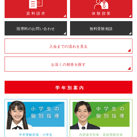
資 料 請 求
体 験 授 業
指導料のお問い合わせ
無料受験相談
入会までの流れを見る
お近くの校舎を探す
学年別案内
中学受験対策・小学生
内部進学対策・高校受験対策