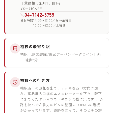
千葉県柏市旭町1丁目1-2
YK－7ビル3F
04-7142-3759
受付時間
14:00～22:00／月～金曜日
10:00～22:00／土曜日
柏校の最寄り駅
柏駅［JR常磐線/東武アーバンパークライン］西
口 徒歩2分
柏校への行き方
柏駅西口の改札を出て、デッキを西口方向に進
み、高島屋入口横のエスカレーターを下り、階下
に出てくださいマツモトキヨシの横に出ます)。道
路を挟んで左前方のビルの壁面にTOMASの看板
がかかっています。道路を渡って、そのビルの3F