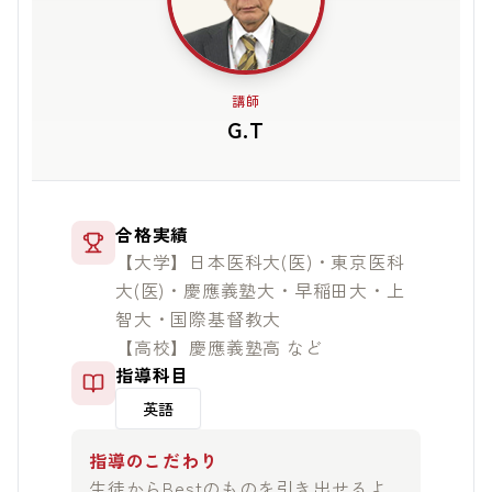
講師
G.T
合格実績
【大学】日本医科大(医)・東京医科
大(医)・慶應義塾大・早稲田大・上
智大・国際基督教大
【高校】慶應義塾高 など
指導科目
英語
指導のこだわり
生徒からBestのものを引き出せるよ