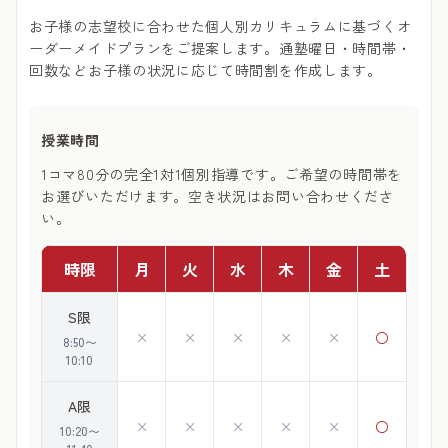
お子様の志望校に合わせた個人別カリキュラムに基づくオ
ーダーメイドプランをご提案します。通塾曜日・時間帯・
回数などお子様の状況に応じて時間割を作成します。
授業時間
1コマ80分の完全1対1個別指導です。ご希望の時間帯を
お選びいただけます。空き状況はお問い合わせくださ
い。
時限
月
火
水
木
金
土
S限
×
×
×
×
×
○
8:50〜
10:10
A限
×
×
×
×
×
○
10:20〜