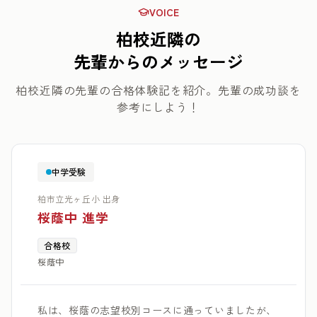
VOICE
柏校近隣の
先輩からのメッセージ
柏校近隣の先輩の合格体験記を紹介。先輩の成功談を
参考にしよう！
中学受験
柏市立光ヶ丘小 出身
桜蔭中 進学
合格校
桜蔭中
私は、桜蔭の志望校別コースに通っていましたが、