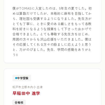
僕がTOMASに入室したのは、5年生の夏でした。初
めは算数だけでしたが、本格的に麻布を目指してか
ら、理社国も受講するようになりました。先生方が
とても丁寧に、ときに愛のある厳しさをもって各教
科を好きになるような授業をして下さったおかげで
合格できました。とても尊敬する先生方をはじめ、
周囲の方々からも沢山応援をいただきました。僕は
その応援してくれる方々の励ましに応えようと思う
と、力がのびました。先生、学問の感動をありがと
う!!
中学受験
松戸市立根木内小 出身
早稲田中 進学
合格校