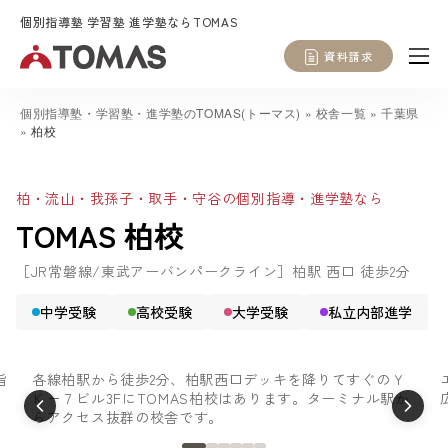
個別指導塾 学習塾 進学塾ならTOMAS
資料請求
個別指導塾・学習塾・進学塾のTOMAS(トーマス)
»
校舎一覧
»
千葉県
»
柏校
柏・流山・我孫子・取手・守谷の個別指導・進学塾なら
TOMAS 柏校
［JR常磐線/東武アーバンパークライン］柏駅 西口 徒歩2分
中学受験
高校受験
大学受験
私立内部進学
指
各線柏駅から徒歩2分、柏駅西口デッキを降りてすぐのＹ
Ｋ－７ビル3FにTOMAS柏校はあります。ターミナル駅か
らアクセス抜群の校舎です。