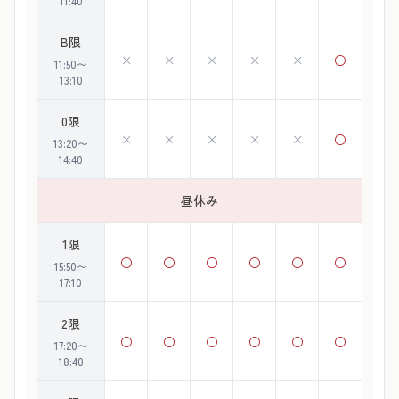
11:40
B限
×
×
×
×
×
○
11:50〜
13:10
0限
×
×
×
×
×
○
13:20〜
14:40
昼休み
1限
○
○
○
○
○
○
15:50〜
17:10
2限
○
○
○
○
○
○
17:20〜
18:40