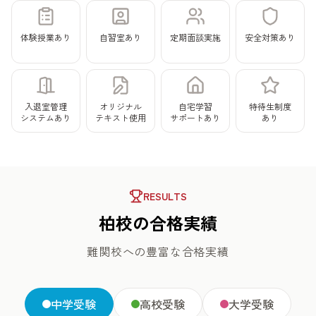
体験授業
あり
自習室
あり
定期面談
実施
安全対策
あり
入退室管理
オリジナル
自宅学習
特待生制度
システム
あり
テキスト
使用
サポート
あり
あり
RESULTS
柏校の合格実績
難関校への豊富な合格実績
中学受験
高校受験
大学受験