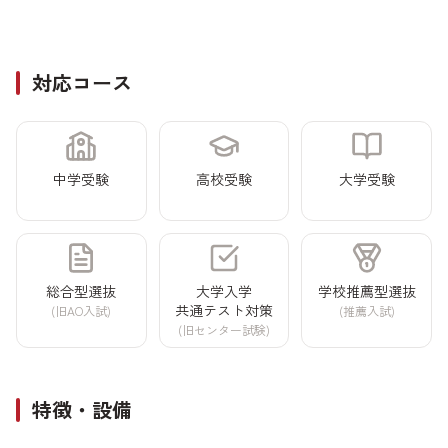
対応コース
中学受験
高校受験
大学受験
総合型選抜
大学入学
学校推薦型
選抜
共通テスト
対策
(旧AO入試)
(推薦入試)
(旧センター
試験)
特徴・設備