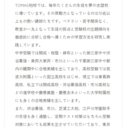
TOMAS柏校では、毎年たくさんの生徒を夢の志望校
に導いています。その原動力となっているのは70名以
上もの熱い講師たちです。ベテラン・若手関係なく、
教室が一丸となって生徒の弱点と受験校の出題傾向を
徹底的に分析し合格へ導くための学習方法を研究し実
践しています。
中学受験では開成・桜蔭・麻布といった御三家中や渋
谷幕張・東邦大東邦・市川といった千葉御三家中や都
内の難関中に合格実績を出しており、高校受験では筑
波大附属といった国立高校をはじめ、県立では東葛飾
高校、私立では開成高校・渋谷幕張高校・市川高校な
どの進学校や慶應義塾・慶應志木といった大学附属校
にも多くの合格実績を出しています。
また、渋谷幕張、市川、芝浦工大柏、江戸川学園取手
の生徒も多く通塾し、定期テスト対策はもちろん受験
対策においても成果を出させていただいており、東京