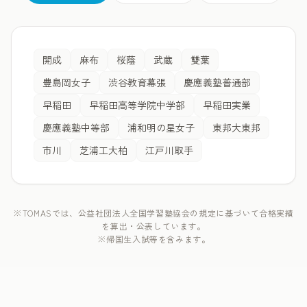
開成
麻布
桜蔭
武蔵
雙葉
豊島岡女子
渋谷教育幕張
慶應義塾普通部
早稲田
早稲田高等学院中学部
早稲田実業
慶應義塾中等部
浦和明の星女子
東邦大東邦
市川
芝浦工大柏
江戸川取手
※TOMASでは、公益社団法人全国学習塾協会の規定に基づいて合格実績
を算出・公表しています。
※帰国生入試等を含みます。