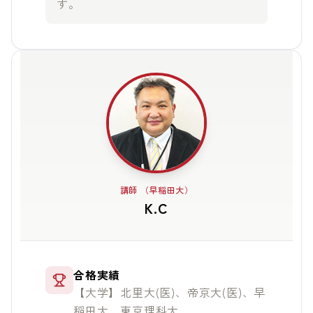
す。
講師 （早稲田大）
K.C
合格実績
【大学】北里大(医)、帝京大(医)、早
稲田大、東京理科大、