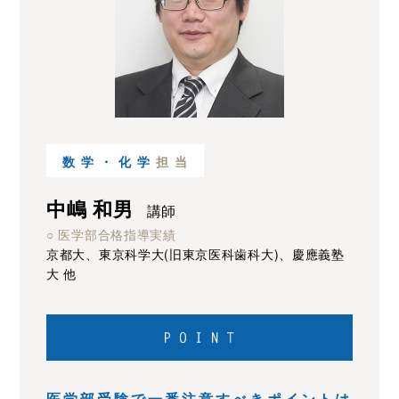
数学・化学
担当
中嶋 和男
講師
○ 医学部合格指導実績
京都大、東京科学大(旧東京医科歯科大)、慶應義塾
大 他
医学部受験で一番注意すべきポイントは