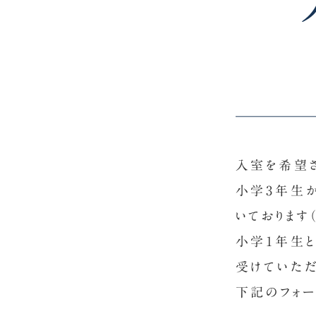
入室を希望
小学3年生
いて
おります
小学1年生
受けていただ
下記のフォー