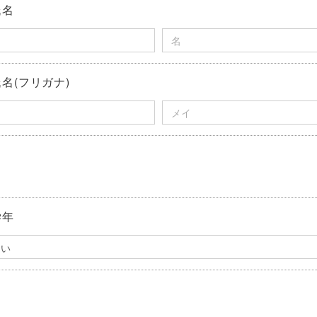
氏名
名(フリガナ)
女
学年