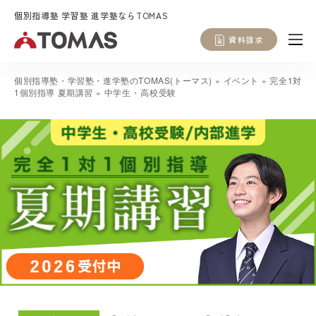
個別指導塾 学習塾 進学塾ならTOMAS
資料請求
個別指導塾・学習塾・進学塾のTOMAS(トーマス)
»
イベント
»
完全1対
1個別指導 夏期講習
»
中学生・高校受験