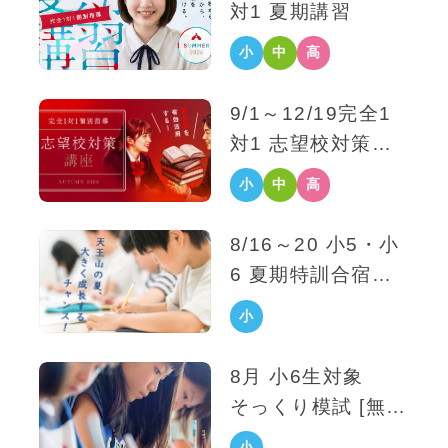
対1 夏期講習
小
中
高
学
学
校
9/1～12/19
完全1
生
生
生
対1 志望校対策講
座
小
中
高
学
学
校
8/16～20 小5・小
生
生
生
6
夏期特訓合宿
2026
小
学
8月 小6生対象
生
そっくり模試 [無
料]
小