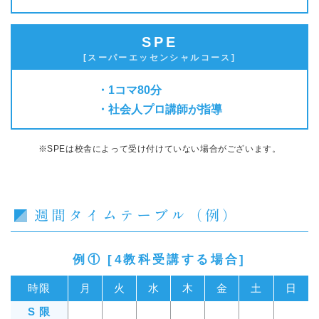
SPE
[スーパーエッセンシャルコース]
1コマ80分
社会人プロ講師が指導
※SPEは校舎によって受け付けていない場合がございます。
週間タイムテーブル（例）
例① [4教科受講する場合]
時限
月
火
水
木
金
土
日
S 限