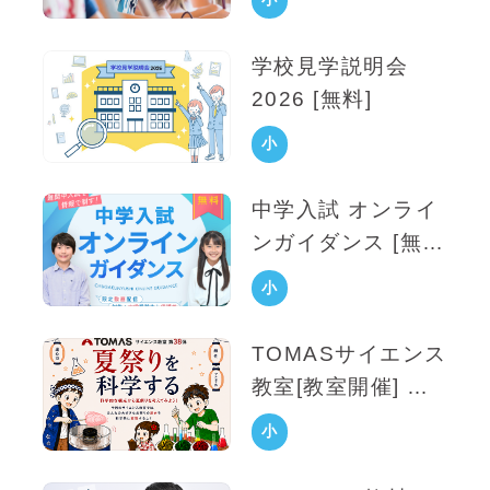
学
学校見学説明会
生
2026 [無料]
小
学
中学入試
オンライ
生
ンガイダンス [無
料]
小
学
TOMASサイエンス
生
教室[教室開催] 夏
祭りを科学する [無
小
料]
学