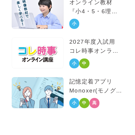
オンライン教材
生
『小4・5・6理科/
社会』
小
学
2027年度入試用
生
コレ時事オンライ
ン
小
中
学
学
記憶定着アプリ
生
生
Monoxer(モノグ
サ)
小
中
高
学
学
校
生
生
生