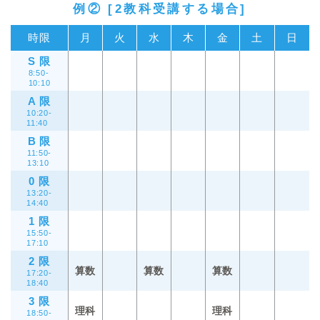
例② [2教科受講する場合]
時限
月
火
水
木
金
土
日
S 限
8:50-
10:10
A 限
10:20-
11:40
B 限
11:50-
13:10
0 限
13:20-
14:40
1 限
15:50-
17:10
2 限
算数
算数
算数
17:20-
18:40
3 限
理科
理科
18:50-