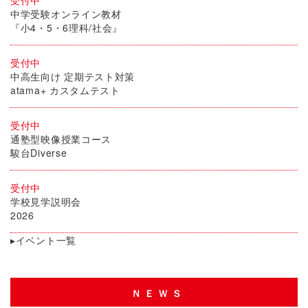
受付中
中学受験オンライン教材
『小4・5・6理科/社会』
受付中
中高生向け 定期テスト対策
atama+ カスタムテスト
受付中
通塾型映像授業コース
駿台Diverse
受付中
学校見学説明会
2026
▸イベント一覧
ＮＥＷＳ