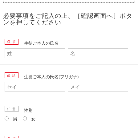
必要事項をご記入の上、［確認画面へ］ボタ
ンを押してください
必 須
生徒ご本人の氏名
必 須
生徒ご本人の氏名(フリガナ)
任 意
性別
男
女