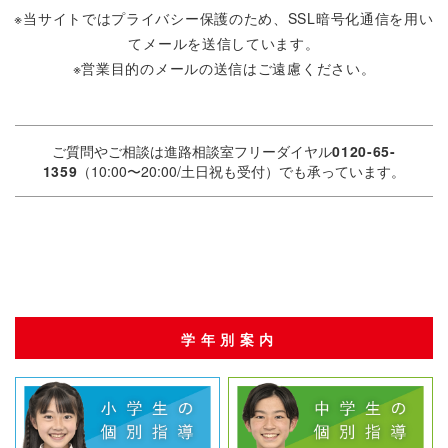
期的に個人情報保護の重要性や情報の取り扱いについて教
※当サイトではプライバシー保護のため、SSL暗号化通信を用い
育を行っております。
てメールを送信しています。
当社は、お客様から当社個人情報取扱窓口に対し、当社所
※営業目的のメールの送信はご遠慮ください。
定の方法により書面で、個人情報の開示、訂正・追加・削
除、または利用もしくは提供の拒否又は停止を求められた
ときは、可能な限り確実に応じます。また、当社からお送
ご質問やご相談は進路相談室フリーダイヤル
0120-65-
りするご案内が不要な方には、お申し出いただくことで、
1359
（10:00〜20:00/土日祝も受付）でも承っています。
当社からのご案内を差し止める手続きをすみやかにお取り
いたします。原則的にお客様本人の許可なく第三者に個人
情報を開示いたしません。
詳しくは
プライバシーポリシー
をご覧ください。
学年別案内