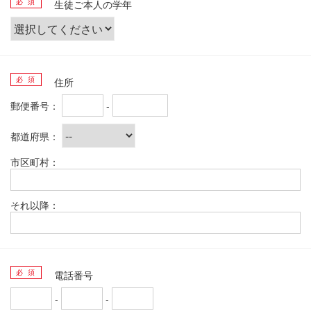
必 須
生徒ご本人の学年
必 須
住所
郵便番号：
-
都道府県：
市区町村：
それ以降：
必 須
電話番号
-
-