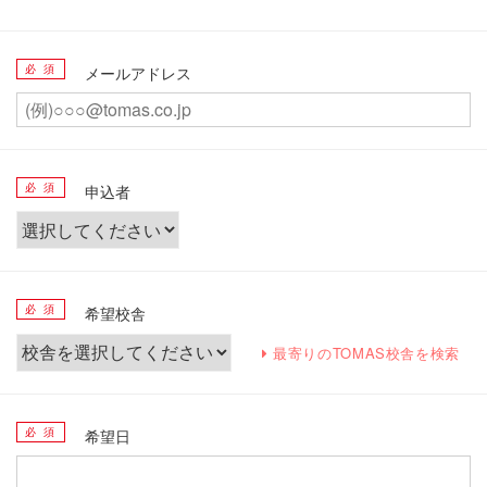
必 須
メールアドレス
必 須
申込者
必 須
希望校舎
最寄りのTOMAS校舎を検索
必 須
希望日