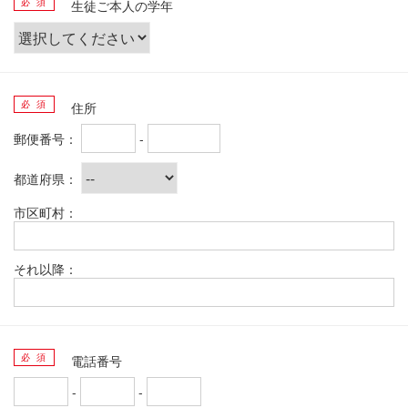
必 須
生徒ご本人の学年
必 須
住所
郵便番号：
-
都道府県：
市区町村：
それ以降：
必 須
電話番号
-
-