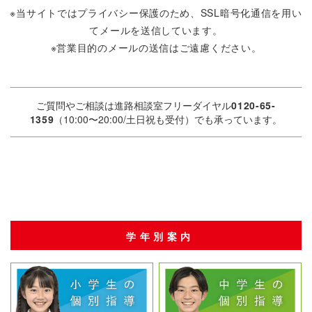
期的に個人情報保護の重要性や情報の取り扱いについて教
※当サイトではプライバシー保護のため、SSL暗号化通信を用い
育を行っております。
てメールを送信しています。
当社は、お客様から当社個人情報取扱窓口に対し、当社所
※営業目的のメールの送信はご遠慮ください。
定の方法により書面で、個人情報の開示、訂正・追加・削
除、または利用もしくは提供の拒否又は停止を求められた
ときは、可能な限り確実に応じます。また、当社からお送
ご質問やご相談は進路相談室フリーダイヤル
0120-65-
りするご案内が不要な方には、お申し出いただくことで、
1359
（10:00〜20:00/土日祝も受付）でも承っています。
当社からのご案内を差し止める手続きをすみやかにお取り
いたします。原則的にお客様本人の許可なく第三者に個人
情報を開示いたしません。
詳しくは
プライバシーポリシー
をご覧ください。
学年別案内