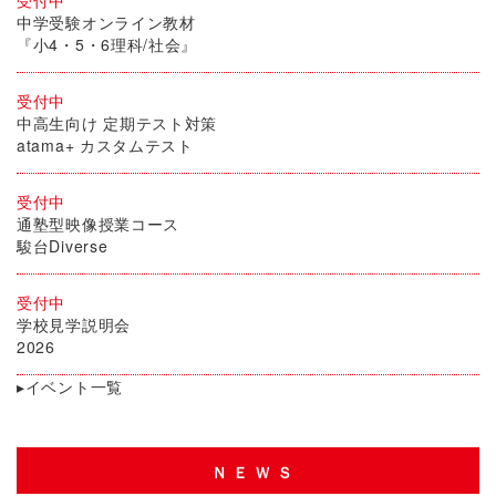
受付中
中学受験オンライン教材
『小4・5・6理科/社会』
受付中
中高生向け 定期テスト対策
atama+ カスタムテスト
受付中
通塾型映像授業コース
駿台Diverse
受付中
学校見学説明会
2026
▸イベント一覧
ＮＥＷＳ