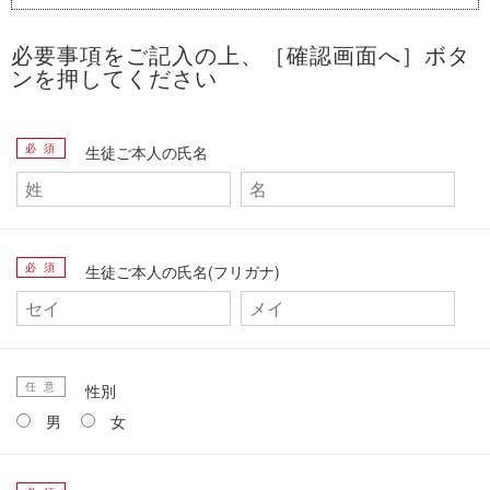
必要事項をご記入の上、［確認画面へ］ボタ
ンを押してください
必 須
生徒ご本人の氏名
必 須
生徒ご本人の氏名(フリガナ)
任 意
性別
男
女