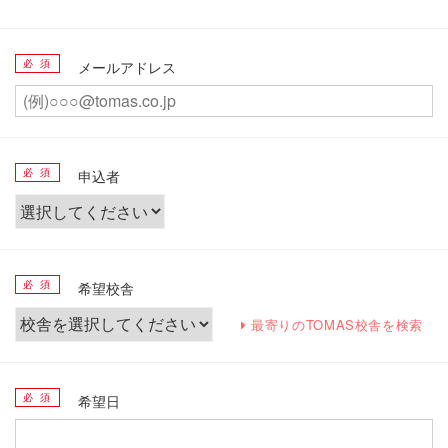
必 須
メールアドレス
必 須
申込者
必 須
希望校舎
最寄りのTOMAS校舎を検索
必 須
希望日