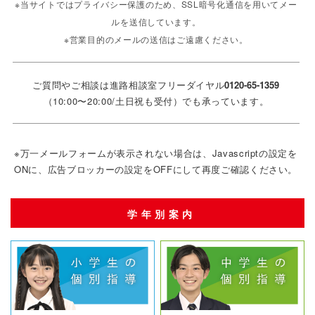
※当サイトではプライバシー保護のため、SSL暗号化通信を用いてメー
報の管理を徹底しております。また、お客様の個人情
ルを送信しています。
報はデータベースにて管理しており、そのデータベー
※営業目的のメールの送信はご遠慮ください。
スにアクセスできるのは、業務上必要な従業員に限定
しております。尚、当社は全従業員に定期的に個人情
報保護の重要性や情報の取り扱いについて教育を行っ
ご質問やご相談は進路相談室フリーダイヤル
0120-65-1359
ております。
（10:00〜20:00/土日祝も受付）でも承っています。
当社は、お客様から当社個人情報取扱窓口に対し、当
社所定の方法により書面で、個人情報の開示、訂正・
追加・削除、または利用もしくは提供の拒否又は停止
※万一メールフォームが表示されない場合は、Javascriptの設定を
を求められたときは、可能な限り確実に応じます。ま
ONに、広告ブロッカーの設定をOFFにして再度ご確認ください。
た、当社からお送りするご案内が不要な方には、お申
し出いただくことで、当社からのご案内を差し止める
学年別案内
手続きをすみやかにお取りいたします。原則的にお客
様本人の許可なく第三者に個人情報を開示いたしませ
ん。
詳しくは
プライバシーポリシー
をご覧ください。