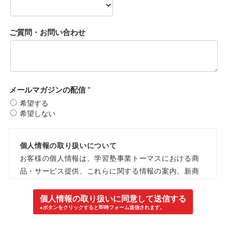
ご質問・お問い合わせ
メールマガジンの配信
希望する
希望しない
個人情報の取り扱いについて
お客様の個人情報は、学習塾事業トーマスにおける商
品・サービス提供、これらに関する情報の案内、新商
品・新サービスの検討および開発、または当社が第三
者から広告宣伝等の委託を受けた商品・サービスの情
個人情報の取り扱いに同意して送信する
報提供のために使用するものとします。当社では個人
※ボタンをクリックすると即時フォーム送信されます。
情報保護管理責任者の設置、内部規程の策定等個人情