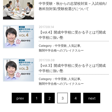
中学受験・秋からの志望校対策 – 入試傾向/
教科別対策/受験校選びについて
2017.09.14
【vol.4】開成中学校に受かる子とは?|開成
中学校に強い塾
Category：
中学受験
,
人気記事
,
難関中学合格へのブレイクスルー
2017.09.08
【vol.3】開成中学校に受かる子とは?|開成
中学校に強い塾
Category：
中学受験
,
人気記事
,
難関中学合格へのブレイクスルー
prev
1
2
3
4
next