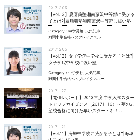
2017.12.05
【vol.13】慶應義塾湘南藤沢中等部に受かる
子とは?|慶應義塾湘南藤沢中等部に強い塾
Category：
中学受験
,
人気記事
,
難関中学合格へのブレイクスルー
2017.12.05
【vol.12】女子学院中学校に受かる子とは?|
女子学院中学校に強い塾
Category：
中学受験
,
人気記事
,
難関中学合格へのブレイクスルー
2017.11.27
【開催レポート】2018年度 中学入試スター
トアップガイダンス（2017.11.19）～夢の志
望校合格に向けた早いスタートを！～
2017.11.21
【vol.11】海城中学校に受かる子とは?|海城
中学校に強い塾