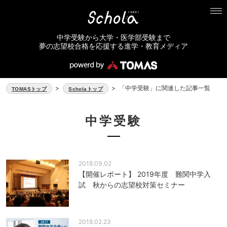
中学受験から大学・医学部受験まで
夢の志望校合格を応援する進学・教育メディア
>
>
「中学受験」に関連した記事一覧
TOMASトップ
Scholaトップ
中学受験
2018.09.02
【開催レポート】 2019年度 難関中学入
試 秋からの志望校対策セミナー
2018.02.23