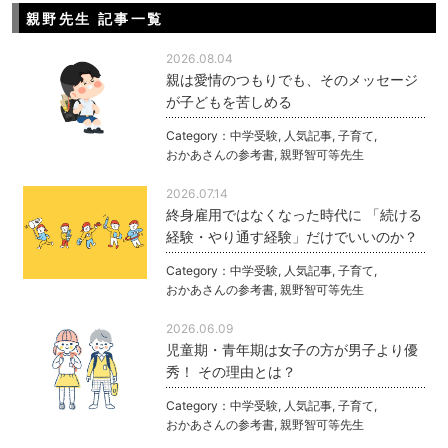
親野先生 記事一覧
2026.08.04
親は愛情のつもりでも、そのメッセージ
が子どもを苦しめる
Category：
中学受験
,
人気記事
,
子育て
,
おかあさんの参考書
,
親野智可等先生
2026.07.14
終身雇用ではなくなった時代に 「続ける
経験・やり通す経験」だけでいいのか？
Category：
中学受験
,
人気記事
,
子育て
,
おかあさんの参考書
,
親野智可等先生
2026.06.09
児童期・青年期は女子の方が男子より優
秀！ その理由とは？
Category：
中学受験
,
人気記事
,
子育て
,
おかあさんの参考書
,
親野智可等先生