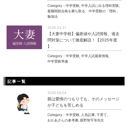
Category：
中学受験
,
中学入試に出る理科実験
,
最難関校合格を勝ち取る 中学受験の「理科」
勉強法
2026.03.31
【大妻中学校】偏差値や入試情報、過去
問対策について徹底解説！【2025年度
】
Category：
中学受験
,
中学入試最新情報
,
中学受験準備
記事一覧
2026.08.04
親は愛情のつもりでも、そのメッセージ
が子どもを苦しめる
Category：
中学受験
,
人気記事
,
子育て
,
おかあさんの参考書
,
親野智可等先生