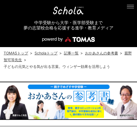
中学受験から大学・医学部受験まで
夢の志望校合格を応援する進学・教育メディア
TOMASトップ
>
Scholaトップ
>
記事一覧
>
おかあさんの参考書
>
親野
智可等先生
>
子どもの元気とやる気が出る言葉。ウィンザー効果を活用しよう