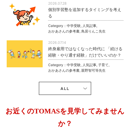
2026.07.28
個別学習塾を追加するタイミングを考え
る
Category：
中学受験
,
人気記事
,
おかあさんの参考書
,
鳥居りんこ先生
2026.07.14
終身雇用ではなくなった時代に 「続ける
経験・やり通す経験」だけでいいのか？
Category：
中学受験
,
人気記事
,
子育て
,
おかあさんの参考書
,
親野智可等先生
お近くのTOMASを見学してみません
か？