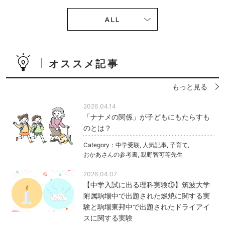
オススメ記事
もっと見る
2026.04.14
「ナナメの関係」が子どもにもたらすも
のとは？
Category：
中学受験
,
人気記事
,
子育て
,
おかあさんの参考書
,
親野智可等先生
2026.04.07
【中学入試に出る理科実験⑩】筑波大学
附属駒場中で出題された燃焼に関する実
験と駒場東邦中で出題されたドライアイ
スに関する実験