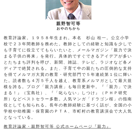
親野智可等
おやのちから
教育評論家。１９５８年生まれ。本名 杉山 桂一。公立小学
校で２３年間教師を務めた。教師としての経験と知識を少しで
も子育てに役立ててもらいたいと、メールマガジン「親力で決
まる子供の将来」を発行。具体的ですぐできるアイデアが多い
とたちまち評判を呼び、新聞、雑誌、テレビ、ラジオなど各メ
ディアで絶賛される。また、子育て中の親たちの圧倒的な支持
を得てメルマガ大賞の教育・研究部門で５年連続第１位に輝い
た。読者数も４万５千人を越え、教育系メルマガとして最大規
模を誇る。ブログ「親力講座」も毎日更新中。『「親力」で決
まる！』（宝島社）、『「叱らない」しつけ』（ＰＨＰ研究
所）などベストセラー多数。人気マンガ「ドラゴン桜」の指南
役としても知られる。長年の教師経験に基づく話が、全国の小
学校や幼稚園・保育園のＰＴＡ、市町村の教育講演会で大人気
となっている。
教育評論家・親野智可等 公式ホームページ『親力』