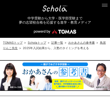
中学受験から大学・医学部受験まで
夢の志望校合格を応援する進学・教育メディア
TOMASトップ
>
Scholaトップ
>
記事一覧
>
おかあさんの参考書
>
鳥居
りんこ先生
>
2025年入試結果から、入塾のタイミングを考える