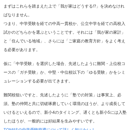
まずはこれらを踏まえた上で「我が家はどうする!?」を決めなけれ
ばなりません。
つまり、中学受験を経ての中高一貫校か、公立中学を経ての高校入
試かのどちらかを選ぶということです。それには「我が家の家計」
と「住んでいる地域」、さらには「ご家庭の教育方針」をよく考え
る必要があります。
仮に「中学受験」を選択した場合、先述したように難関・上位校コ
ースの「ガチ受験」か、中堅・中位校以下の「ゆる受験」かをシミ
ュレーションする必要が出てきます。
難関校狙いですと、先述したように「塾での対策」は事実上、必
須。塾の仲間と共に切磋琢磨していく環境のほうが、より成長して
いけるといえるので、新小4のタイミング、遅くとも新小5には入塾
したほうが、一般的には好結果を生みやすいです。
TOMASの中学受験指導について詳しく知りたい！