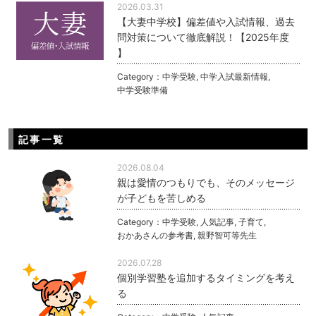
2026.03.31
【大妻中学校】偏差値や入試情報、過去
問対策について徹底解説！【2025年度
】
Category：
中学受験
,
中学入試最新情報
,
中学受験準備
記事一覧
2026.08.04
親は愛情のつもりでも、そのメッセージ
が子どもを苦しめる
Category：
中学受験
,
人気記事
,
子育て
,
おかあさんの参考書
,
親野智可等先生
2026.07.28
個別学習塾を追加するタイミングを考え
る