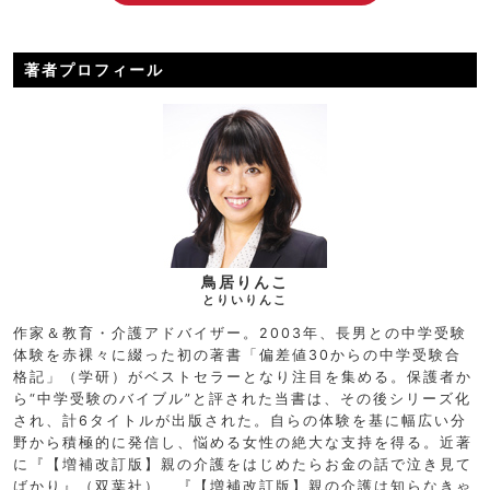
著者プロフィール
鳥居りんこ
とりいりんこ
作家＆教育・介護アドバイザー。2003年、長男との中学受験
体験を赤裸々に綴った初の著書「偏差値30からの中学受験合
格記」（学研）がベストセラーとなり注目を集める。保護者か
ら“中学受験のバイブル”と評された当書は、その後シリーズ化
され、計6タイトルが出版された。自らの体験を基に幅広い分
野から積極的に発信し、悩める女性の絶大な支持を得る。近著
に『【増補改訂版】親の介護をはじめたらお金の話で泣き見て
ばかり』（双葉社）、『【増補改訂版】親の介護は知らなきゃ