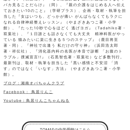
バカ見ることだらけ』（同）、『親の介護をはじめる人へ伝え
ておきたい10のこと』（学研プラス）、企画・取材・執筆を担
当した『女はいつも、どっかが痛い がんばらなくてもラクに
なれる自律神経整えレッスン』（やまざきあつこ著・小学
館）、『たった10秒で心をほどく 逃げヨガ』（Tadahiko著・
双葉社）、『１日誰とも話さなくても大丈夫 精神科医がやっ
ている 猫みたいに楽に生きる５つのステップ』（鹿目将至
著・同）、『神社で出逢う 私だけの守り神』（浜田浩太郎
著・祥伝社）、『消化器内科の名医が本音で診断 「お腹のト
ラブル」撲滅宣言!!』（石黒智也著・双葉社）など多数刊行。
最新刊は、取材・執筆を担当した『黒い感情と不安沼 「消
す」のではなく「いなす」方法』（やまざきあつこ著・小学
館）。
ブログ：湘南オバちゃんクラブ
Facebook： 鳥居りんこ
Youtube：鳥居りんこちゃんねる
TOMASの中学受験はこちら