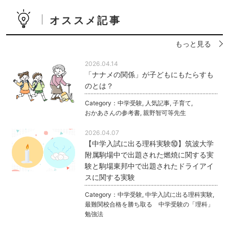
オススメ記事
もっと見る
2026.04.14
「ナナメの関係」が子どもにもたらすも
のとは？
Category：
中学受験
,
人気記事
,
子育て
,
おかあさんの参考書
,
親野智可等先生
2026.04.07
【中学入試に出る理科実験⑩】筑波大学
附属駒場中で出題された燃焼に関する実
験と駒場東邦中で出題されたドライアイ
スに関する実験
Category：
中学受験
,
中学入試に出る理科実験
,
最難関校合格を勝ち取る 中学受験の「理科」
勉強法