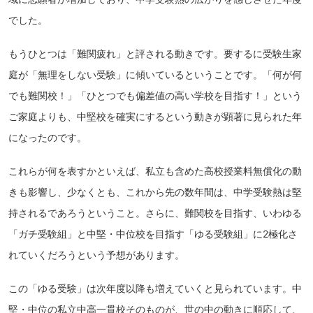
でした。
もうひとつは「難関疲れ」と評される動きです。要するに受験生家
庭が「無理をしない受験」に傾いているということです。「何が何
でも難関校！」「ひとつでも偏差値の高い学校を目指す！」という
ご家庭よりも、中堅校を確実にするという動きが顕著に見られた年
になったのです。
これらが何を表すかといえば、私立も含めた高校授業料無償化の動
きも影響し、少なくとも、これから先の数年間は、中学受験熱は堅
持されるであろうということ。さらに、難関校を目指す、いわゆる
「ガチ受験組」と中堅・中位校を目指す「ゆる受験組」に2極化さ
れていくだろうという予想があります。
この「ゆる受験」は次年度以降も増えていくと見られています。中
堅・中位の私立中高一貫校そのものが、世の中の動きに順応して、