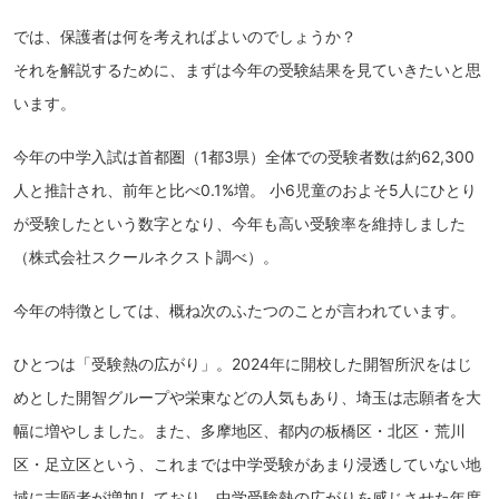
では、保護者は何を考えればよいのでしょうか？
それを解説するために、まずは今年の受験結果を見ていきたいと思
います。
今年の中学入試は首都圏（1都3県）全体での受験者数は約62,300
人と推計され、前年と比べ0.1%増。 小6児童のおよそ5人にひとり
が受験したという数字となり、今年も高い受験率を維持しました
（株式会社スクールネクスト調べ）。
今年の特徴としては、概ね次のふたつのことが言われています。
ひとつは「受験熱の広がり」。2024年に開校した開智所沢をはじ
めとした開智グループや栄東などの人気もあり、埼玉は志願者を大
幅に増やしました。また、多摩地区、都内の板橋区・北区・荒川
区・足立区という、これまでは中学受験があまり浸透していない地
域に志願者が増加しており、中学受験熱の広がりを感じさせた年度