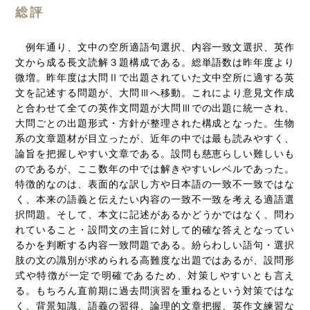
総評
例年通り、文中の空所適語句選択、内容一致文選択、英作
文から成る長文読解３題構成である。総単語数は昨年度より
微増。昨年度は大問Ⅱで出題されていた文中空所に適する英
文を記述する問題が、大問Ⅲへ移動。これにより意見文作成
と合わせて全ての英作文問題が大問Ⅲでの出題に統一され、
大問ごとの出題形式・方針が整理された構成となった。生物
系の文章題材が目立ったが、近年の中では最も読みやすく、
論旨を把握しやすい文章である。設問も慈恵らしい難しいも
のであるが、ここ数年の中では解きやすいレベルであった。
特徴的なのは、表面的な訳し方や日本語の一致不一致ではな
く、本来の語義と伝えたい内容の一致不一致を考える適語選
択問題。そして、本文に記述があるかどうかではなく、問わ
れていること・設問文の主旨に対して的確な答えとなってい
るかを判断する内容一致問題である。紛らわしい語句・選択
肢の文の識別が求められる高難度な出題ではあるが、設問形
式や特徴が一定で明確であるため、対策しやすいとも言え
る。もちろん直前期に過去問演習を重ねるという対策ではな
く、背景知識、語義の習得、論理的文章把握、英作文練習な