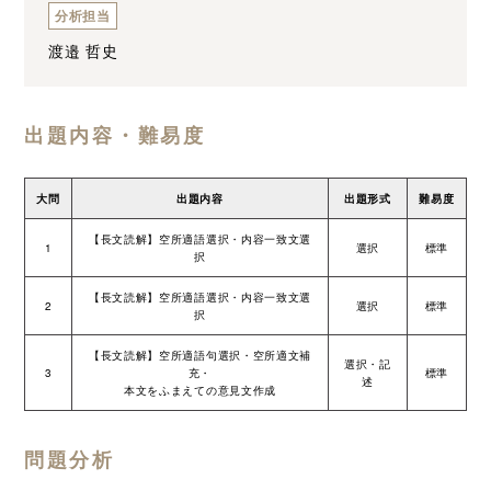
分析担当
渡邉 哲史
出題内容・難易度
大問
出題内容
出題形式
難易度
【長文読解】空所適語選択・内容一致文選
1
選択
標準
択
【長文読解】空所適語選択・内容一致文選
2
選択
標準
択
【長文読解】空所適語句選択・空所適文補
選択・記
3
充・
標準
述
本文をふまえての意見文作成
問題分析