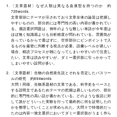
〔文章題材〕なぜ人類は異なる血液型を持つのか 約
725words
文章冒頭にテーマが示されており文章全体の論旨は把握し
やすいものの、部分的には専門性の高い内容が書かれてい
る。適語選択問題は、例年のような難しい単語が今年度は
ほぼ無く知識面よりも分析精度が問われている。雰囲気が
合っているからで選ばずに、空所部分にピンポイントで入
るものを厳密に判断する視点が必要。語彙レベルが易しい
場合、精読プロセスが雑になってしまいやすいので注意し
たい。文章は読みやすいが、ダミー選択肢に引っかかって
しまいやすい設問が多い。
〔文章題材〕生物の自然発生説とそれを否定したパスツー
ルの研究 約694words
大問Ⅰ同様、生物系題材の文章である。科学史をベースと
する説明文であるためテーマの把握は易しいものの、部分
的に専門性の高い話が書かれている。どのような仮説に対
して誰がどういった実験を行って最終的に何を証明したの
かを整理していくことが求められた。大問Ⅱで特徴的だっ
たのは内容一致文選択においてダミー選択肢がうまく作ら