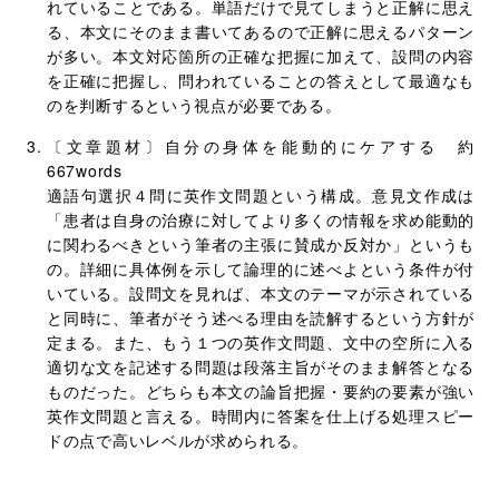
れていることである。単語だけで見てしまうと正解に思え
る、本文にそのまま書いてあるので正解に思えるパターン
が多い。本文対応箇所の正確な把握に加えて、設問の内容
を正確に把握し、問われていることの答えとして最適なも
のを判断するという視点が必要である。
〔文章題材〕自分の身体を能動的にケアする 約
667words
適語句選択４問に英作文問題という構成。意見文作成は
「患者は自身の治療に対してより多くの情報を求め能動的
に関わるべきという筆者の主張に賛成か反対か」というも
の。詳細に具体例を示して論理的に述べよという条件が付
いている。設問文を見れば、本文のテーマが示されている
と同時に、筆者がそう述べる理由を読解するという方針が
定まる。また、もう１つの英作文問題、文中の空所に入る
適切な文を記述する問題は段落主旨がそのまま解答となる
ものだった。どちらも本文の論旨把握・要約の要素が強い
英作文問題と言える。時間内に答案を仕上げる処理スピー
ドの点で高いレベルが求められる。