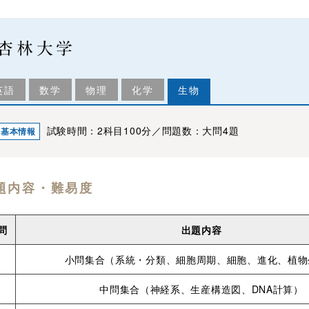
杏林大学
英語
数学
物理
化学
生物
試験時間：2科目100分／問題数：大問4題
基本情報
題内容・難易度
問
出題内容
Ⅰ
小問集合
（系統・分類、細胞周期、細胞、進化、植物
Ⅱ
中問集合
（神経系、生産構造図、DNA計算）