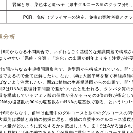
Ⅲ
腎臓と尿、染色体と遺伝子
（尿中グルコース量のグラフ分析
Ⅳ
PCR、免疫
（プライマーの決定、免疫の実験考察とグラ
題分析
計9問からなる小問集合で、いずれもごく基礎的な知識問題で構成さ
なりやすい「系統・分類」「進化」の出題が例年より多く注意が必
計9問からなる中規模問題集合で、典型題から構成されている。問1
題であるので全て正解したい。なお、⑷は大脳半球を繋ぐ神経繊維
ばないよう注意したい。問2は植物の生産構造図からの出題で、問1
問3はDNAの数理計算問題で差がついたと思われる。タンパク質の
質を構成しているアミノ酸の個数が分かる→その3倍の数が指定して
DNAの塩基数の90%の塩基数をmRNAの塩基数で割る、という1つ
計6問からなり、前半は血漿中のグルコースと尿中のグルコースの関
大原則は横軸と縦軸の把握に尽き、横軸の血漿中のグルコース濃度
ース量がどのように変化するかを把握しよう。図1ではAがろ過され
量と見抜けばその差であるA−Cが尿中に排出されるグルコース量と