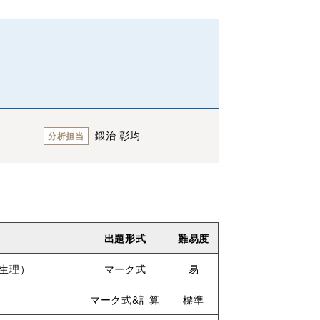
鍛治 彰均
分析担当
出題形式
難易度
生理）
マーク式
易
マーク式&計算
標準