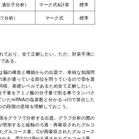
、遺伝子分析）
マーク式&計算
標準
フ分析）
マーク式
標準
れており、全て正解したい。ただ、対策手薄に
要である。
は脳の構造と機能からの出題で、単純な知識問
の束が通っている部位を問うているので⑧を選
同様、基礎レベルであるため全て正解したい。
分子量をアミノ酸の分子量で割る事でタンパク
いたmRNAの塩基数と分かる→⑴で算出した
1つの段階の意味を理解しておこう。
係をグラフで分析する出題。グラフ分析の際の
が増加すると縦軸のろ過・再吸収されたグルコ
たグルコース量、Cが再吸収されたグルコース
分かる。図2ではBがろ過されたグルコース量、