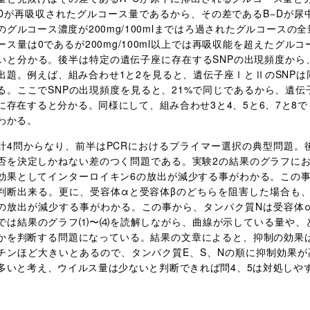
Dが再吸収されたグルコース量であるから、その差であるB−Dが尿
のグルコース濃度が200mg/100mlまではろ過されたグルコース
ース量は0であるが200mg/100ml以上では再吸収能を超えたグ
いと分かる。後半は特定の遺伝子座に存在するSNPの出現頻度から
出題。例えば、組み合わせ1と2を見ると、遺伝子座ⅠとⅡのSNPは
る。ここでSNPの出現頻度を見ると、21%で同じであるから、遺
に存在すると分かる。同様にして、組み合わせ3と4、5と6、7と8
わかる。
計4問からなり、前半はPCRにおけるプライマー選択の典型問題。
否を決定しかねない差のつく問題である。実験2の結果のグラフにお
効果としてインターロイキン6の放出が減少する事がわかる。この事
判断出来る。更に、受容体αと受容体βのどちらを阻害した場合も、
の放出が減少する事がわかる。この事から、タンパク質Nは受容体α
では結果のグラフ⑴〜⑷を読解しながら、曲線が示している量や、
かを判断する問題になっている。結果の文章によると、抑制の効果は
チンほど大きいとあるので、タンパク質E、S、Nの順に抑制効果が
多いと考え、ウイルス量は少ないと判断できれば問4、5は対処しや