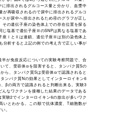
中に排出されるグルコース量と分かり、血漿中
の全量が再吸収されるので尿中に排出されるグルコ
ルコースが尿中へ排出されるため④のグラフが正し
、その遺伝子座の染色体上での存在位置を探る
同じ塩基で遺伝子座ⅢのSNPは異なる塩基であ
伝子座ⅠとⅡは連鎖、遺伝子座Ⅲは別の染色体上
でも分析すると上記の例での考え方で正しい事が
後半が免疫反応についての実験考察問題で、合
いて、受容体αを阻害すると、タンパク質Sの
から、タンパク質Sは受容体αで認識されると
タンパク質Nの効果としてインターロイキン6
、βの両方で認識されると判断出来る。実験3
どんなワクチンを接種した結果のデータである
実験2でインターロイキン6の放出が多いワク
高いとわかる。この順で抗体濃度、T細胞数が
すい。