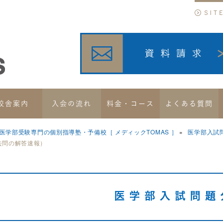
校舎案内
入会の流れ
料金・コース
よくある質問
医学部受験専門の個別指導塾・予備校［ メディックTOMAS ］
医学部入試
去問の解答速報）