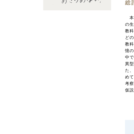
総
本
の生
教科
どの
教科
憶の
中で
異
た、
めて
考察
仮説