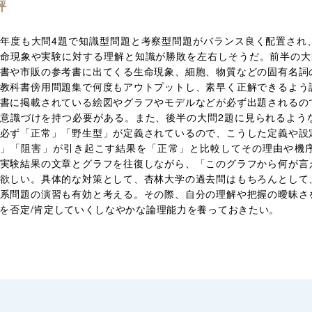
評
年度も大問4題で知識型問題と考察型問題がバランス良く配置され
命現象や実験に対する理解と知識が勝敗を左右しそうだ。前半の大
書や市販の参考書に出てくる生命現象、細胞、物質などの固有名詞
教科書傍用問題集で何度もアウトプットし、素早く正解できるよう
書に掲載されている絵図やグラフやモデルなどが必ず出題されるの
意識づけを持つ必要がある。また、後半の大問2題に見られるよう
必ず「正常」「野生型」が定義されているので、こうした定義や設
型」「阻害」が引き起こす結果を「正常」と比較してその理由や機
実験結果の文章とグラフを往復しながら、「このグラフから何が言
欲しい。具体的な対策として、杏林大学の過去問はもちろんとして
系問題の演習も有効と考える。その際、自分の理解や把握の曖昧さ
を否定/肯定していくしなやかな論理能力を養っておきたい。