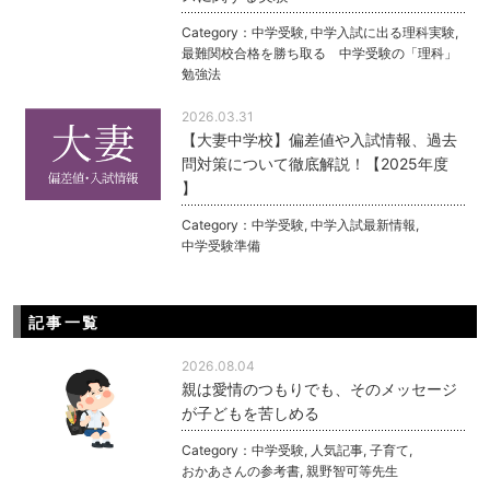
Category：
中学受験
,
中学入試に出る理科実験
,
最難関校合格を勝ち取る 中学受験の「理科」
勉強法
2026.03.31
【大妻中学校】偏差値や入試情報、過去
問対策について徹底解説！【2025年度
】
Category：
中学受験
,
中学入試最新情報
,
中学受験準備
記事一覧
2026.08.04
親は愛情のつもりでも、そのメッセージ
が子どもを苦しめる
Category：
中学受験
,
人気記事
,
子育て
,
おかあさんの参考書
,
親野智可等先生