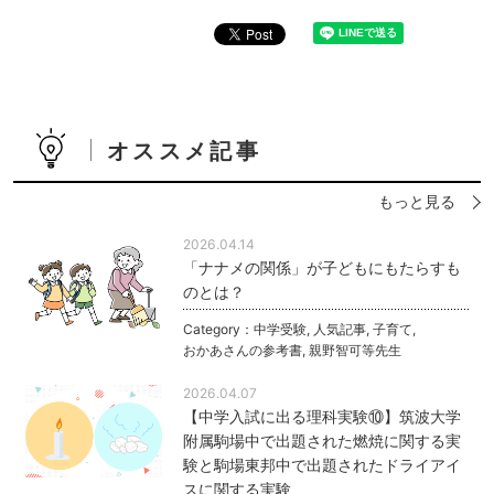
オススメ記事
もっと見る
2026.04.14
「ナナメの関係」が子どもにもたらすも
のとは？
Category：
中学受験
,
人気記事
,
子育て
,
おかあさんの参考書
,
親野智可等先生
2026.04.07
【中学入試に出る理科実験⑩】筑波大学
附属駒場中で出題された燃焼に関する実
験と駒場東邦中で出題されたドライアイ
スに関する実験