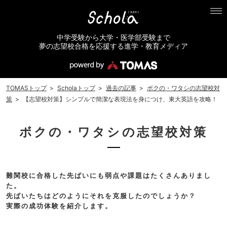
中学受験から大学・医学部受験まで
夢の志望校合格を応援する進学・教育メディア
TOMASトップ
>
Scholaトップ
>
過去の記事
>
ボクの・ワタシの志望校対
策
>
【志望校対策】シンプルで簡潔な表現法を身につけ、東大英語を攻略！
ボクの・ワタシの志望校対策
難関校に合格した先ぱいにも弱点や課題はたくさんありまし
た。
先ぱいたちはどのようにそれを克服したのでしょうか？
実際の成功体験を紹介します。