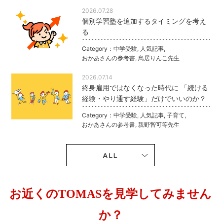
2026.07.28
個別学習塾を追加するタイミングを考え
る
Category：
中学受験
,
人気記事
,
おかあさんの参考書
,
鳥居りんこ先生
2026.07.14
終身雇用ではなくなった時代に 「続ける
経験・やり通す経験」だけでいいのか？
Category：
中学受験
,
人気記事
,
子育て
,
おかあさんの参考書
,
親野智可等先生
お近くのTOMASを見学してみません
か？