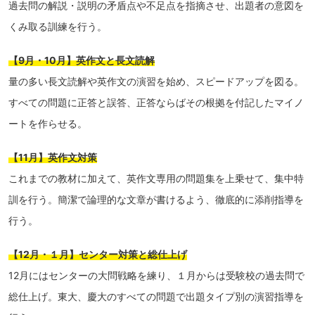
過去問の解説・説明の矛盾点や不足点を指摘させ、出題者の意図を
くみ取る訓練を行う。
【9月・10月】英作文と長文読解
量の多い長文読解や英作文の演習を始め、スピードアップを図る。
すべての問題に正答と誤答、正答ならばその根拠を付記したマイノ
ートを作らせる。
【11月】英作文対策
これまでの教材に加えて、英作文専用の問題集を上乗せて、集中特
訓を行う。簡潔で論理的な文章が書けるよう、徹底的に添削指導を
行う。
【12月・１月】センター対策と総仕上げ
12月にはセンターの大問戦略を練り、１月からは受験校の過去問で
総仕上げ。東大、慶大のすべての問題で出題タイプ別の演習指導を