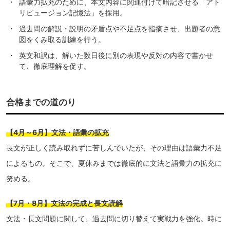
語彙力拡充のために、本文内容に関連付けて暗記させる「アト
リビュージョン記憶法」を採用。
過去問の解説・説明の矛盾点や不足点を指摘させ、出題者の意
図をくみ取る訓練を行う。
英文和訳は、解いた数日後に別の表現や反対の内容で書かせ
て、徹底理解を促す。
合格までの道のり
【4月～6月】文法・語彙の拡充
長文が正しく読み取れずに苦しんでいたが、その理由は語彙力不足
によるもの。そこで、夏休みまでは徹底的に文法と語彙力の拡充に
努める。
【7月・8月】文法の完成と長文読解
文法・長文問題に関して、過去問に切り替えて実戦力を強化。時に