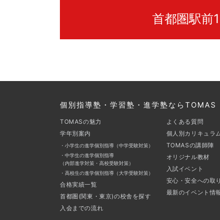
首都圏駅前1
個別指導塾・学習塾・進学塾ならTOMAS
TOMASの魅力
よくある質問
学年別案内
個人別カリキュラ
TOMASの講師陣
・小学生の進学個別指導（中学受験対策）
・中学生の進学個別指導
オリジナル教材
（内部進学対策・高校受験対策）
入試イベント
・高校生の進学個別指導（大学受験対策）
安心・安全への取
合格実績一覧
最新のイベント情
首都圏(関東・東京)の校舎を探す
入会までの流れ