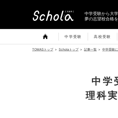
中学受験から大
夢の志望校合格
中学受験
高校受験
TOMASトップ
>
Scholaトップ
>
記事一覧
>
中学受験に
中学
理科