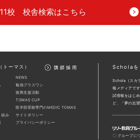
11校 校舎検索はこちら
（トーマス）
Schol
NEWS
Schola（
ム
勉強プラスワン
報メディアで
復興支援活動
試情報をはじ
TOMAS CUP
ど、「夢の志
医学部受験専門のMEDIC TOMAS
り組み
サイトポリシー
報
プライバシーポリシー
〇 グループに