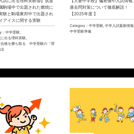
入試に出る理科実験⑩】筑波
【大妻中学校】偏差値や入試情報
属駒場中で出題された燃焼に
過去問対策について徹底解説！
実験と駒場東邦中で出題され
【2025年度 】
イアイスに関する実験
Category：
中学受験
,
中学入試最新情報
中学受験準備
ry：
中学受験
,
試に出る理科実験
,
校合格を勝ち取る 中学受験の「理
強法