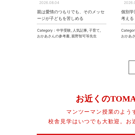
2026.08.04
2026.
親は愛情のつもりでも、そのメッセ
個別学
ージが子どもを苦しめる
考える
Category：
中学受験
,
人気記事
,
子育て
,
Catego
おかあさんの参考書
,
親野智可等先生
おかあ
お近くのTOM
マンツーマン授業のよう
校舎見学はいつでも大歓迎。お