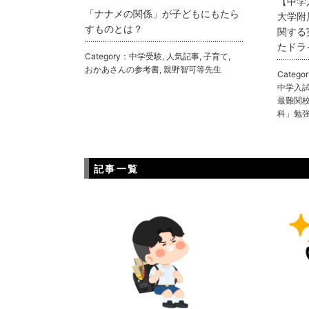
【中学
「ナナメの関係」が子どもにもたら
大学附
すものとは？
関する
たドラ
Category：
中学受験
,
人気記事
,
子育て
,
おかあさんの参考書
,
親野智可等先生
Catego
中学入
最難関
科」勉
記事一覧