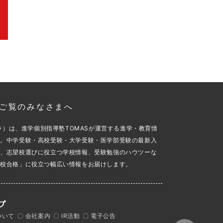
aをご覧のみなさまへ
スカラ）は、進学個別指導塾TOMASが運営する進学・教育情
す。中学受験・高校受験・大学受験・医学部受験の最新入
め、志望校選びに役立つ学校情報、受験勉強のハウツーな
望校合格」に役立つ幅広い情報をお届けします。
ついて
〇 会社案内
〇 IR活動
〇 電子公告