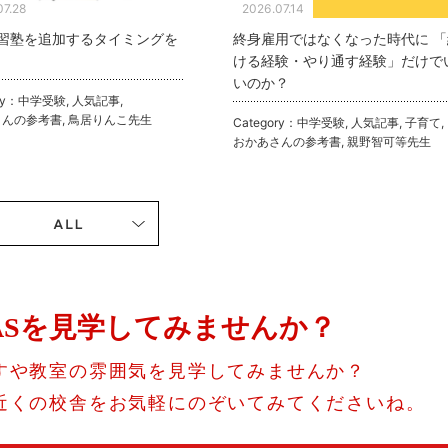
07.28
2026.07.14
習塾を追加するタイミングを
終身雇用ではなくなった時代に 「
ける経験・やり通す経験」だけで
いのか？
ry：
中学受験
,
人気記事
,
さんの参考書
,
鳥居りんこ先生
Category：
中学受験
,
人気記事
,
子育て
,
おかあさんの参考書
,
親野智可等先生
ASを見学してみませんか？
すや教室の雰囲気を見学してみませんか？
近くの校舎をお気軽にのぞいてみてくださいね。