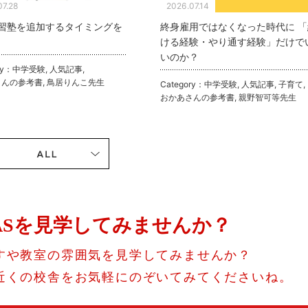
07.28
2026.07.14
習塾を追加するタイミングを
終身雇用ではなくなった時代に 「
ける経験・やり通す経験」だけで
いのか？
ry：
中学受験
,
人気記事
,
さんの参考書
,
鳥居りんこ先生
Category：
中学受験
,
人気記事
,
子育て
,
おかあさんの参考書
,
親野智可等先生
ASを見学してみませんか？
すや教室の雰囲気を見学してみませんか？
近くの校舎をお気軽にのぞいてみてくださいね。