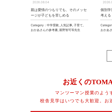
2026.08.04
2026.
親は愛情のつもりでも、そのメッセ
個別学
ージが子どもを苦しめる
考える
Category：
中学受験
,
人気記事
,
子育て
,
Catego
おかあさんの参考書
,
親野智可等先生
おかあ
お近くのTOM
マンツーマン授業のよう
校舎見学はいつでも大歓迎。お