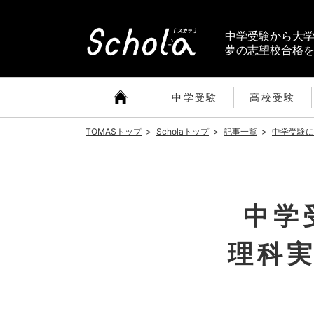
中学受験から大
夢の志望校合格
中学受験
高校受験
TOMASトップ
>
Scholaトップ
>
記事一覧
>
中学受験に
中学
理科