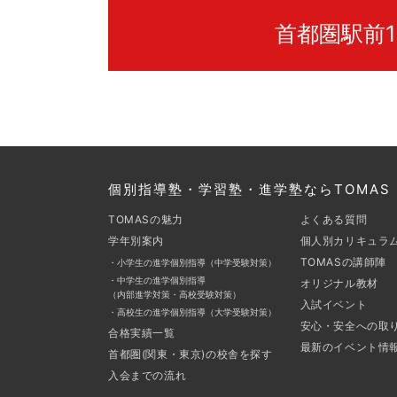
首都圏駅前1
個別指導塾・学習塾・進学塾ならTOMAS
TOMASの魅力
よくある質問
学年別案内
個人別カリキュラ
TOMASの講師陣
・小学生の進学個別指導（中学受験対策）
・中学生の進学個別指導
オリジナル教材
（内部進学対策・高校受験対策）
入試イベント
・高校生の進学個別指導（大学受験対策）
安心・安全への取
合格実績一覧
最新のイベント情
首都圏(関東・東京)の校舎を探す
入会までの流れ