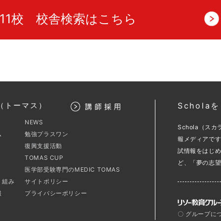
11校 校舎検索はこちら
（トーマス）
Schol
NEWS
Schola（
ム
勉強プラスワン
報メディアで
復興支援活動
試情報をはじ
TOMAS CUP
ど、「夢の志
医学部受験専門のMEDIC TOMAS
り組み
サイトポリシー
報
プライバシーポリシー
〇 グループに