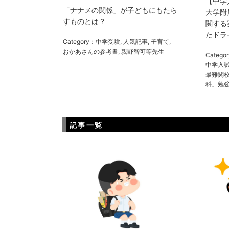
【中学
「ナナメの関係」が子どもにもたら
大学附
すものとは？
関する
たドラ
Category：
中学受験
,
人気記事
,
子育て
,
おかあさんの参考書
,
親野智可等先生
Catego
中学入
最難関
科」勉
記事一覧