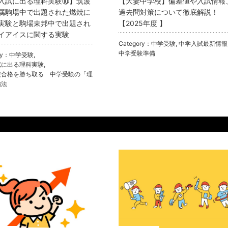
入試に出る理科実験⑩】筑波
【大妻中学校】偏差値や入試情報
属駒場中で出題された燃焼に
過去問対策について徹底解説！
実験と駒場東邦中で出題され
【2025年度 】
イアイスに関する実験
Category：
中学受験
,
中学入試最新情報
中学受験準備
ry：
中学受験
,
試に出る理科実験
,
校合格を勝ち取る 中学受験の「理
強法