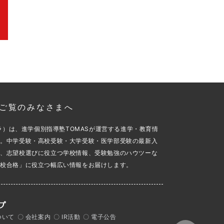
aをご覧のみなさまへ
スカラ）は、進学個別指導塾TOMASが運営する進学・教育情
す。中学受験・高校受験・大学受験・医学部受験の最新入
め、志望校選びに役立つ学校情報、受験勉強のハウツーな
望校合格」に役立つ幅広い情報をお届けします。
ついて
〇 会社案内
〇 IR活動
〇 電子公告