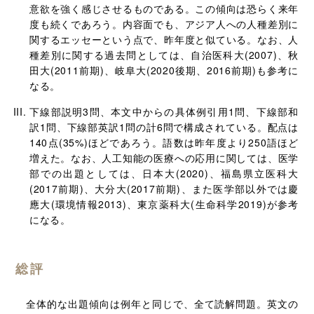
意欲を強く感じさせるものである。この傾向は恐らく来年
度も続くであろう。内容面でも、アジア人への人種差別に
関するエッセーという点で、昨年度と似ている。なお、人
種差別に関する過去問としては、自治医科大(2007)、秋
田大(2011前期)、岐阜大(2020後期、2016前期)も参考に
なる。
下線部説明3問、本文中からの具体例引用1問、下線部和
訳1問、下線部英訳1問の計6問で構成されている。配点は
140点(35%)ほどであろう。語数は昨年度より250語ほど
増えた。なお、人工知能の医療への応用に関しては、医学
部での出題としては、日本大(2020)、福島県立医科大
(2017前期)、大分大(2017前期)、また医学部以外では慶
應大(環境情報2013)、東京薬科大(生命科学2019)が参考
になる。
総評
全体的な出題傾向は例年と同じで、全て読解問題。英文の