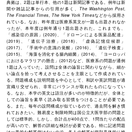
典拠は、2題は単行本、他の1題は新聞記事である。例年は新
聞や雑誌記事からの引用が多く、
The Washington Post
,
The Financial Times
,
The New York Times
などから採用さ
れている。なお、昨年度は医療系英文が一題も出題されなか
ったが、本年度は例年通り1題出題された。これまでも、
「感染症の原因」(2020)、「ドローンによる医薬品配達」
(2019)、「遺伝子治療」(2018)、「虚偽記憶症候群」
(2017)、「手術中の意識の覚醒」(2016)、「遺伝子検査」
(2015)、「海藻を消化する腸内細菌」(2014)、「ヨーロッパ
におけるマラリアの懸念」(2012)など、医療系の問題が通例
1題は入っていた。設問は全体の論旨に関わりながら、細か
い論点を拾って考えさせることを主眼として作成されてい
る。問題構成も説明問題を中心として、和訳や英訳問題が適
宜織り交ぜられ、非常にバランスが取れたものになってい
る。なお、本学の英文は語注が多いのが特徴的だが、全体と
しての論旨を素早く読み取る習慣をつけることが必要であ
る。また、毎年の設問構成が似ているので、過去問を解き慣
れておきたい。難易度と制限時間は国公立大医学部の問題と
しては標準的。しかし、合計点が400点で、1問当たりの配点
が高いので、解答の詳細な検討が必要である。特に記述問題
は一義的な解答例はないので、各人の解答が個別具体的に検