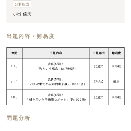
分析担当
小出 信夫
出題内容・難易度
大問
出題内容
出題形式
難易度
読解(5問)：
〔Ⅰ〕
記述式
やや難
「数という概念」(約750語)
読解(5問)：
〔Ⅱ〕
記述式
標準
「バスの中での差別的出来事」(約600語)
読解(6問)：
〔Ⅲ〕
記述式
やや難
「AIを用いた手術用ロボット」(約1000語)
問題分析