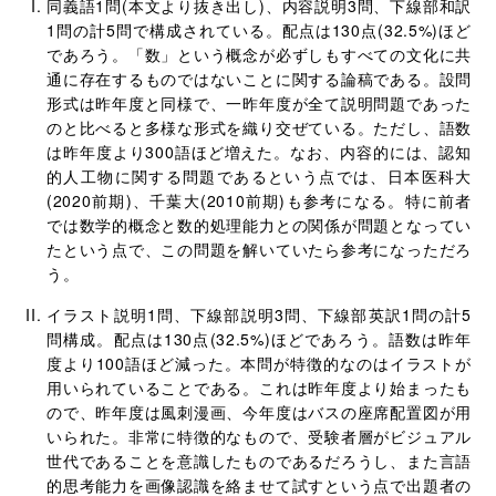
同義語1問(本文より抜き出し)、内容説明3問、下線部和訳
1問の計5問で構成されている。配点は130点(32.5%)ほど
であろう。「数」という概念が必ずしもすべての文化に共
通に存在するものではないことに関する論稿である。設問
形式は昨年度と同様で、一昨年度が全て説明問題であった
のと比べると多様な形式を織り交ぜている。ただし、語数
は昨年度より300語ほど増えた。なお、内容的には、認知
的人工物に関する問題であるという点では、日本医科大
(2020前期)、千葉大(2010前期)も参考になる。特に前者
では数学的概念と数的処理能力との関係が問題となってい
たという点で、この問題を解いていたら参考になっただろ
う。
イラスト説明1問、下線部説明3問、下線部英訳1問の計5
問構成。配点は130点(32.5%)ほどであろう。語数は昨年
度より100語ほど減った。本問が特徴的なのはイラストが
用いられていることである。これは昨年度より始まったも
ので、昨年度は風刺漫画、今年度はバスの座席配置図が用
いられた。非常に特徴的なもので、受験者層がビジュアル
世代であることを意識したものであるだろうし、また言語
的思考能力を画像認識を絡ませて試すという点で出題者の