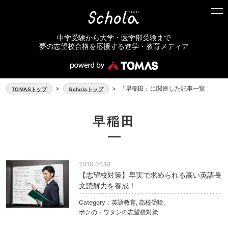
中学受験から大学・医学部受験まで
夢の志望校合格を応援する進学・教育メディア
>
>
「早稲田」に関連した記事一覧
TOMASトップ
Scholaトップ
早稲田
2016.05.18
【志望校対策】早実で求められる高い英語長
文読解力を養成！
Category：
英語教育
,
高校受験
,
ボクの・ワタシの志望校対策