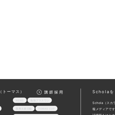
（トーマス）
Schol
NEWS
勉強プラスワン
Schola（
報メディアで
復興支援活動
TOMAS CUP