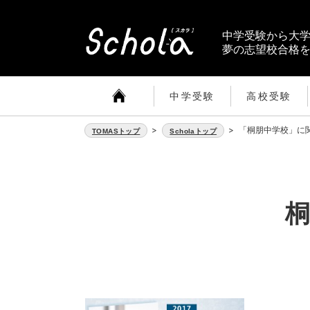
中学受験から大
夢の志望校合格
中学受験
高校受験
>
>
「桐朋中学校」に
TOMASトップ
Scholaトップ