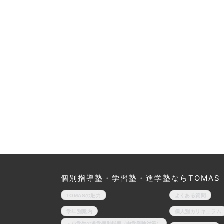
個別指導塾・学習塾・進学塾ならTOMAS
TOMASの魅力
よくある質問
学年別案内
個人別カリキュラム
・小学生の進学個別指導（中学受験対策）