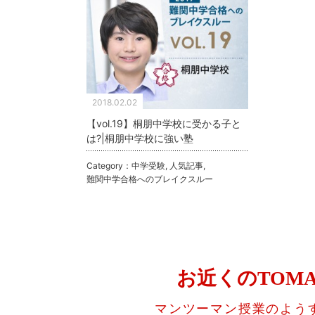
2018.02.02
【vol.19】桐朋中学校に受かる子と
は?|桐朋中学校に強い塾
Category：
中学受験
,
人気記事
,
難関中学合格へのブレイクスルー
お近くのTOM
マンツーマン授業のよう