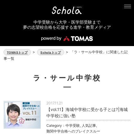
中学受験から大学・医学部受験まで
夢の志望校合格を応援する進学・教育メディア
>
>
「ラ・サール中学校」に関連した記
TOMASトップ
Scholaトップ
事一覧
ラ・サール中学校
2017.11.21
【vol.11】海城中学校に受かる子とは?|海城
中学校に強い塾
Category：
中学受験
,
人気記事
,
難関中学合格へのブレイクスルー