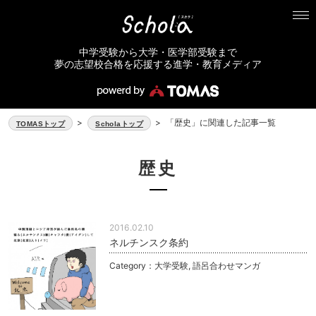
中学受験から大学・医学部受験まで
夢の志望校合格を応援する進学・教育メディア
>
>
「歴史」に関連した記事一覧
TOMASトップ
Scholaトップ
歴史
2016.02.10
ネルチンスク条約
Category：
大学受験
,
語呂合わせマンガ