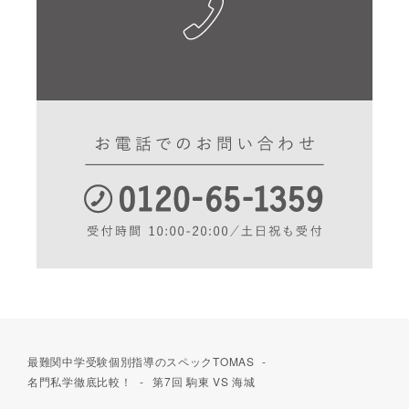
最難関中学受験個別指導のスペックTOMAS
名門私学徹底比較！
第7回 駒東 VS 海城