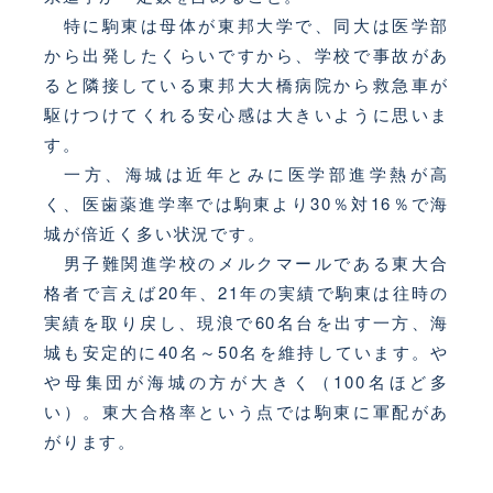
特に駒東は母体が東邦大学で、同大は医学部
から出発したくらいですから、学校で事故があ
ると隣接している東邦大大橋病院から救急車が
駆けつけてくれる安心感は大きいように思いま
す。
一方、海城は近年とみに医学部進学熱が高
く、医歯薬進学率では駒東より30％対16％で海
城が倍近く多い状況です。
男子難関進学校のメルクマールである東大合
格者で言えば20年、21年の実績で駒東は往時の
実績を取り戻し、現浪で60名台を出す一方、海
城も安定的に40名～50名を維持しています。や
や母集団が海城の方が大きく（100名ほど多
い）。東大合格率という点では駒東に軍配があ
がります。