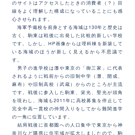
のサイトはアクセスしたときの消費者（？）目
線をよく理解した構成になっていることにも感
心させられます。
海軍予備校を前身とする海城は130年と歴史は
古く、駒東は戦後に出発した比較的新しい学校
です。しかし、HP画像からは理科棟を新築して
いる海城のほうが新しく見えるから不思議で
す。
男子の進学校は灘や東京の「御三家」に代表
されるように戦前からの旧制中学（灘、開成、
麻布）や旧制高校（武蔵）からのところが主流
です。戦後に参入した駒東、栄光、聖光が頭角
を現わし、海城も2011年に高校募集を停止して
完全中高一貫校の仲間入りをしてから難関進学
の一角に位置しています。
結局戦後に首都圏への人口集中で東京から神
奈川など隣県に住宅域が拡大しましたので、駒