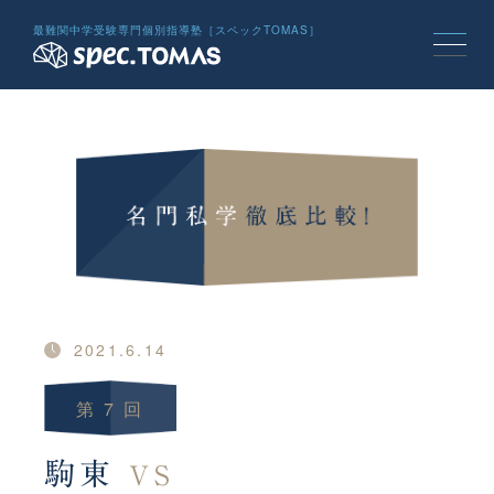
最難関中学受験専門個別指導塾［スペックTOMAS］
2021.6.14
第 7 回
駒東
VS