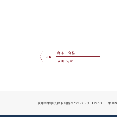
麻布中合格
35
今川 亮君
最難関中学受験個別指導のスペックTOMAS
中学