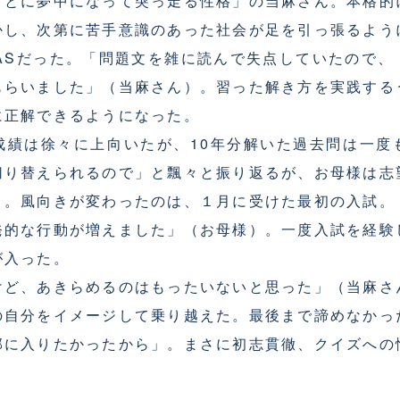
とに夢中になって突っ走る性格」の当麻さん。本格的
かし、次第に苦手意識のあった社会が足を引っ張るよう
MASだった。「問題文を雑に読んで失点していたので、
もらいました」（当麻さん）。習った解き方を実践する
に正解できるようになった。
績は徐々に上向いたが、10年分解いた過去問は一度
切り替えられるので」と飄々と振り返るが、お母様は志
う。風向きが変わったのは、１月に受けた最初の入試。
発的な行動が増えました」（お母様）。一度入試を経験
が入った。
ど、あきらめるのはもったいないと思った」（当麻さ
の自分をイメージして乗り越えた。最後まで諦めなかっ
部に入りたかったから」。まさに初志貫徹、クイズへの