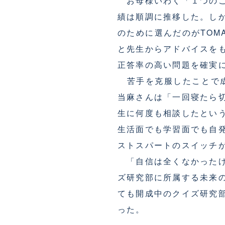
お母様いわく「１つのこ
績は順調に推移した。し
のために選んだのがTO
と先生からアドバイスを
正答率の高い問題を確実
苦手を克服したことで成
当麻さんは「一回寝たら
生に何度も相談したとい
生活面でも学習面でも自
ストスパートのスイッチ
「自信は全くなかったけ
ズ研究部に所属する未来
ても開成中のクイズ研究
った。