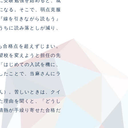
に受験勉強を始めると、成
になる。そこで、弱点克服
『線を引きながら読もう』
うちに読み落としが減り、
も合格点を超えずじまい。
望校を変えようと担任の先
「はじめての入試を機に、
したことで、当麻さんにラ
ん）。苦しいときは、クイ
た理由を聞くと、「どうし
情熱が手繰り寄せた合格だ